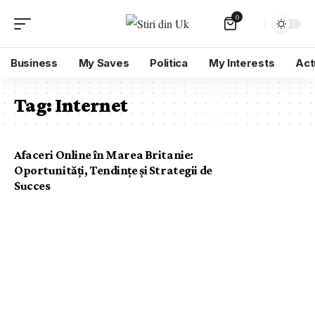
0
Business
My Saves
Politica
My Interests
Act
Tag:
Internet
Afaceri Online în Marea Britanie:
Oportunități, Tendințe și Strategii de
Succes