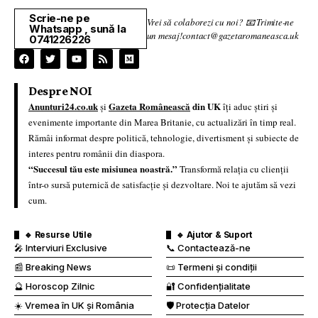
Scrie-ne pe
Vrei să colaborezi cu noi? 📧 Trimite-ne
Whatsapp , sună la
un mesaj!contact@gazetaromaneasca.uk
0741226226
Despre NOI
Anunturi24.co.uk
Gazeta Românească
din UK
și
îți aduc știri și
evenimente importante din Marea Britanie, cu actualizări în timp real.
Rămâi informat despre politică, tehnologie, divertisment și subiecte de
interes pentru românii din diaspora.
“Succesul tău este misiunea noastră.”
Transformă relația cu clienții
într-o sursă puternică de satisfacție și dezvoltare. Noi te ajutăm să vezi
cum.
🔹 Resurse Utile
🔹 Ajutor & Suport
🎤 Interviuri Exclusive
📞 Contactează-ne
📰 Breaking News
📜 Termeni și condiții
🔮 Horoscop Zilnic
🔐 Confidențialitate
☀️ Vremea în UK și România
🛡️ Protecția Datelor