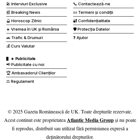
🔮 Horoscop Zilnic
🔐 Confidențialitate
☀️ Vremea în UK și România
🛡️ Protecția Datelor
🚗 Trafic & Drumuri
❓ Ajutor
💰 Curs Valutar
🔹 Publicitate
📢 Publicitate cu noi
🏆 Ambasadorul Clienților
⚖️ Regulament
© 2025 Gazeta Românească de UK. Toate drepturile rezervate.
Atlantic Media Group
Acest continut este proprietatea
și nu poate
fi reprodus, distribuit sau utilizat fără permisiunea expresă a
deținătorului drepturilor.
Vizitatori online:
467