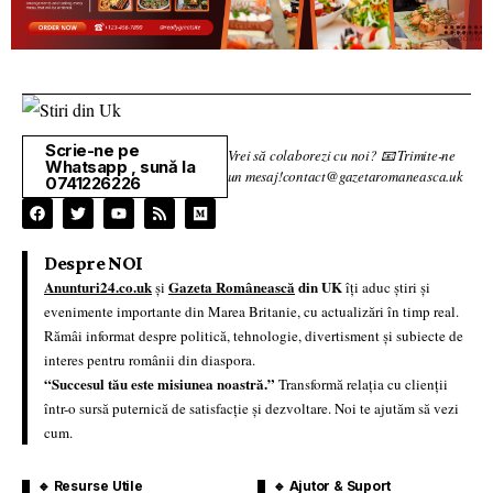
Scrie-ne pe
Vrei să colaborezi cu noi? 📧 Trimite-ne
Whatsapp , sună la
un mesaj!contact@gazetaromaneasca.uk
0741226226
Despre NOI
Anunturi24.co.uk
Gazeta Românească
din UK
și
îți aduc știri și
evenimente importante din Marea Britanie, cu actualizări în timp real.
Rămâi informat despre politică, tehnologie, divertisment și subiecte de
interes pentru românii din diaspora.
“Succesul tău este misiunea noastră.”
Transformă relația cu clienții
într-o sursă puternică de satisfacție și dezvoltare. Noi te ajutăm să vezi
cum.
🔹 Resurse Utile
🔹 Ajutor & Suport
🎤 Interviuri Exclusive
📞 Contactează-ne
📰 Breaking News
📜 Termeni și condiții