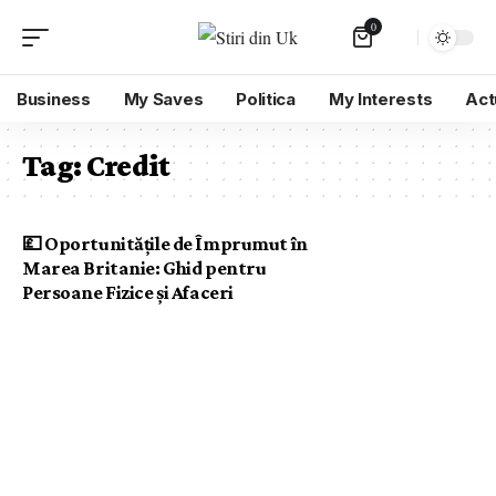
0
Business
My Saves
Politica
My Interests
Act
Tag:
Credit
💷 Oportunitățile de Împrumut în
Marea Britanie: Ghid pentru
Persoane Fizice și Afaceri