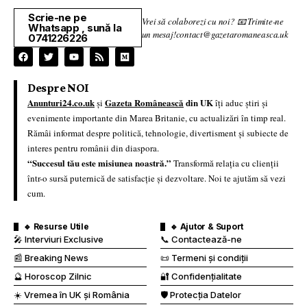
Scrie-ne pe
Vrei să colaborezi cu noi? 📧 Trimite-ne
Whatsapp , sună la
un mesaj!contact@gazetaromaneasca.uk
0741226226
Despre NOI
Anunturi24.co.uk
Gazeta Românească
din UK
și
îți aduc știri și
evenimente importante din Marea Britanie, cu actualizări în timp real.
Rămâi informat despre politică, tehnologie, divertisment și subiecte de
interes pentru românii din diaspora.
“Succesul tău este misiunea noastră.”
Transformă relația cu clienții
într-o sursă puternică de satisfacție și dezvoltare. Noi te ajutăm să vezi
cum.
🔹 Resurse Utile
🔹 Ajutor & Suport
🎤 Interviuri Exclusive
📞 Contactează-ne
📰 Breaking News
📜 Termeni și condiții
🔮 Horoscop Zilnic
🔐 Confidențialitate
☀️ Vremea în UK și România
🛡️ Protecția Datelor