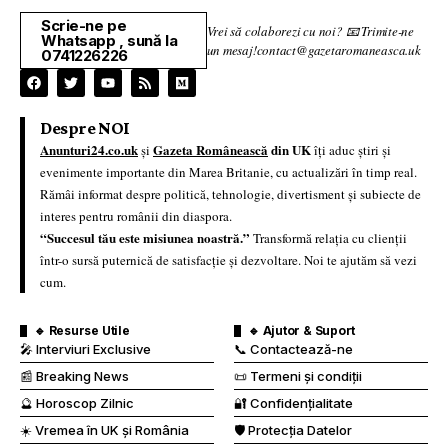
Scrie-ne pe
Vrei să colaborezi cu noi? 📧 Trimite-ne
Whatsapp , sună la
un mesaj!contact@gazetaromaneasca.uk
0741226226
Despre NOI
Anunturi24.co.uk
Gazeta Românească
din UK
și
îți aduc știri și
evenimente importante din Marea Britanie, cu actualizări în timp real.
Rămâi informat despre politică, tehnologie, divertisment și subiecte de
interes pentru românii din diaspora.
“Succesul tău este misiunea noastră.”
Transformă relația cu clienții
într-o sursă puternică de satisfacție și dezvoltare. Noi te ajutăm să vezi
cum.
🔹 Resurse Utile
🔹 Ajutor & Suport
🎤 Interviuri Exclusive
📞 Contactează-ne
📰 Breaking News
📜 Termeni și condiții
🔮 Horoscop Zilnic
🔐 Confidențialitate
☀️ Vremea în UK și România
🛡️ Protecția Datelor