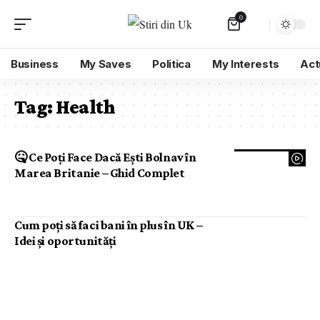
0
Business
My Saves
Politica
My Interests
Act
Tag:
Health
🤒 Ce Poți Face Dacă Ești Bolnav în
Marea Britanie – Ghid Complet
Cum poți să faci bani în plus în UK –
Idei și oportunități