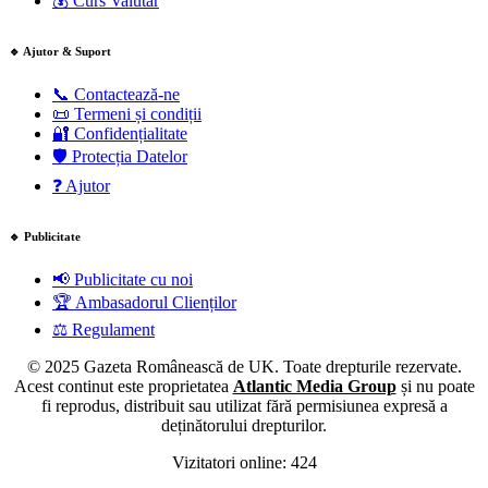
💰 Curs Valutar
🔹 Ajutor & Suport
📞 Contactează-ne
📜 Termeni și condiții
🔐 Confidențialitate
🛡️ Protecția Datelor
❓ Ajutor
🔹 Publicitate
📢 Publicitate cu noi
🏆 Ambasadorul Clienților
⚖️ Regulament
© 2025 Gazeta Românească de UK. Toate drepturile rezervate.
Acest continut este proprietatea
Atlantic Media Group
și nu poate
fi reprodus, distribuit sau utilizat fără permisiunea expresă a
deținătorului drepturilor.
Vizitatori online:
404