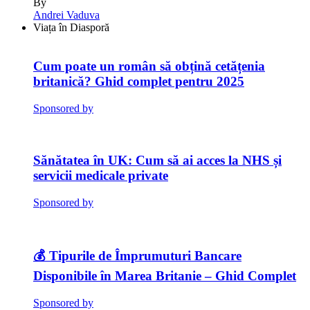
By
Andrei Vaduva
Viața în Diasporă
Cum poate un român să obțină cetățenia
britanică? Ghid complet pentru 2025
Sponsored by
Sănătatea în UK: Cum să ai acces la NHS și
servicii medicale private
Sponsored by
💰 Tipurile de Împrumuturi Bancare
Disponibile în Marea Britanie – Ghid Complet
Sponsored by