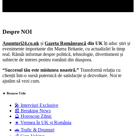
Despre NOI
Anunturi24.co.uk
și
Gazeta Românească
din UK
îți aduc știri și
evenimente importante din Marea Britanie, cu actualizări în timp
real. Rămâi informat despre politică, tehnologie, divertisment și
subiecte de interes pentru românii din diaspora.
“Succesul tău este misiunea noastră.”
Transformă relația cu
clienții într-o sursă puternică de satisfacție și dezvoltare. Noi te
ajutăm să vezi cum.
🔹 Resurse Utile
🎤 Interviuri Exclusive
📰 Breaking News
🔮 Horoscop Zilnic
☀️ Vremea în UK și România
🚗 Trafic & Drumuri