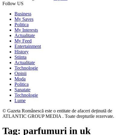
Follow US
Business
My Saves
Politica
My Interests
Actualitate
My Feed
Entertainment
History
Stiinta
Actualitate
Technologie
Opinii
Moda
Politica
Sanatate
Technologie
Lume
© Gazeta Românescă este o entitate de afaceri deținută de
ATLANTIC GROUP MEDIA . Toate drepturile rezervate.
Tag:
parfumuri in uk