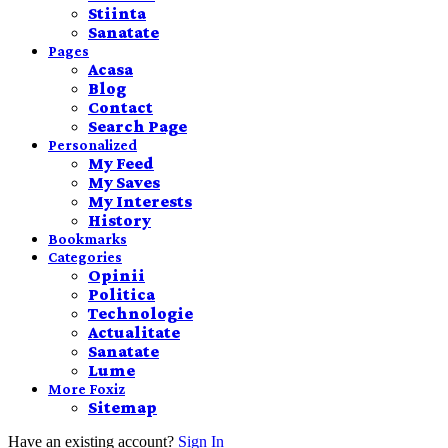
Stiinta
Sanatate
Pages
Acasa
Blog
Contact
Search Page
Personalized
My Feed
My Saves
My Interests
History
Bookmarks
Categories
Opinii
Politica
Technologie
Actualitate
Sanatate
Lume
More Foxiz
Sitemap
Have an existing account?
Sign In