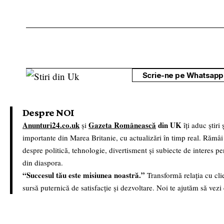
Scrie-ne pe Whatsapp 
Despre NOI
Anunturi24.co.uk
Gazeta Românească
din UK
și
îți aduc știri
importante din Marea Britanie, cu actualizări în timp real. Rămâi
despre politică, tehnologie, divertisment și subiecte de interes p
din diaspora.
“Succesul tău este misiunea noastră.”
Transformă relația cu clie
sursă puternică de satisfacție și dezvoltare. Noi te ajutăm să vezi