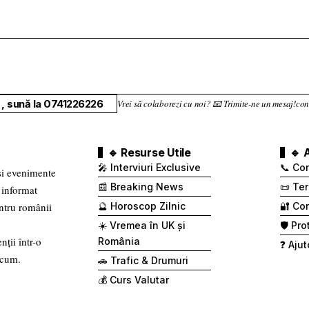
, sună la 0741226226
Vrei să colaborezi cu noi? 📧 Trimite-ne un mesaj!
🔹 Resurse Utile
🔹 
🎤 Interviuri Exclusive
📞 Co
 și evenimente
📰 Breaking News
📜 Ter
 informat
entru românii
🔮 Horoscop Zilnic
🔐 Con
☀️ Vremea în UK și
🛡️ Pr
nții într-o
România
❓ Ajut
 cum.
🚗 Trafic & Drumuri
💰 Curs Valutar