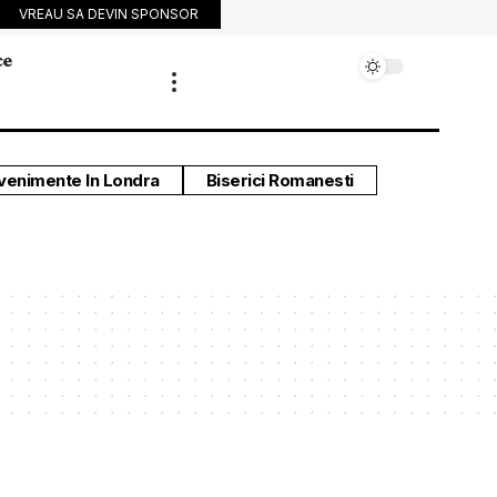
VREAU SA DEVIN SPONSOR
ce
venimente In Londra
Biserici Romanesti