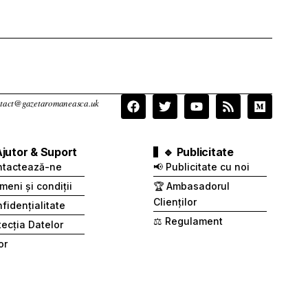
contact@gazetaromaneasca.uk
Ajutor & Suport
🔹 Publicitate
ntactează-ne
📢 Publicitate cu noi
meni și condiții
🏆 Ambasadorul
Clienților
fidențialitate
⚖️ Regulament
otecția Datelor
or