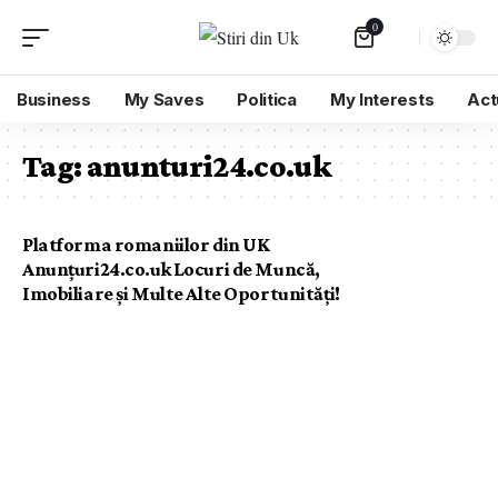
0
Business
My Saves
Politica
My Interests
Act
Tag:
anunturi24.co.uk
Platforma romaniilor din UK
Anunțuri24.co.uk Locuri de Muncă,
Imobiliare și Multe Alte Oportunități!