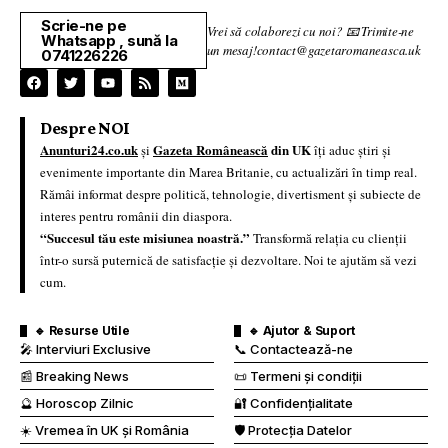
Scrie-ne pe
Vrei să colaborezi cu noi? 📧 Trimite-ne
Whatsapp , sună la
un mesaj!contact@gazetaromaneasca.uk
0741226226
Despre NOI
Anunturi24.co.uk
Gazeta Românească
din UK
și
îți aduc știri și
evenimente importante din Marea Britanie, cu actualizări în timp real.
Rămâi informat despre politică, tehnologie, divertisment și subiecte de
interes pentru românii din diaspora.
“Succesul tău este misiunea noastră.”
Transformă relația cu clienții
într-o sursă puternică de satisfacție și dezvoltare. Noi te ajutăm să vezi
cum.
🔹 Resurse Utile
🔹 Ajutor & Suport
🎤 Interviuri Exclusive
📞 Contactează-ne
📰 Breaking News
📜 Termeni și condiții
🔮 Horoscop Zilnic
🔐 Confidențialitate
☀️ Vremea în UK și România
🛡️ Protecția Datelor